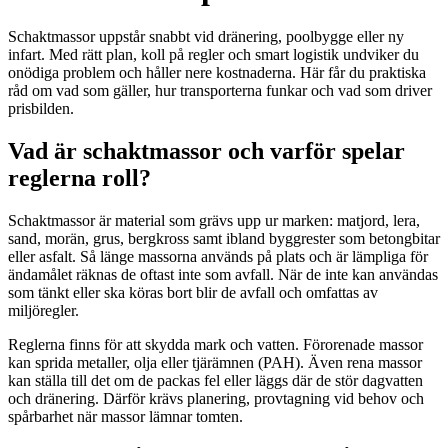
Schaktmassor uppstår snabbt vid dränering, poolbygge eller ny
infart. Med rätt plan, koll på regler och smart logistik undviker du
onödiga problem och håller nere kostnaderna. Här får du praktiska
råd om vad som gäller, hur transporterna funkar och vad som driver
prisbilden.
Vad är schaktmassor och varför spelar
reglerna roll?
Schaktmassor är material som grävs upp ur marken: matjord, lera,
sand, morän, grus, bergkross samt ibland byggrester som betongbitar
eller asfalt. Så länge massorna används på plats och är lämpliga för
ändamålet räknas de oftast inte som avfall. När de inte kan användas
som tänkt eller ska köras bort blir de avfall och omfattas av
miljöregler.
Reglerna finns för att skydda mark och vatten. Förorenade massor
kan sprida metaller, olja eller tjärämnen (PAH). Även rena massor
kan ställa till det om de packas fel eller läggs där de stör dagvatten
och dränering. Därför krävs planering, provtagning vid behov och
spårbarhet när massor lämnar tomten.