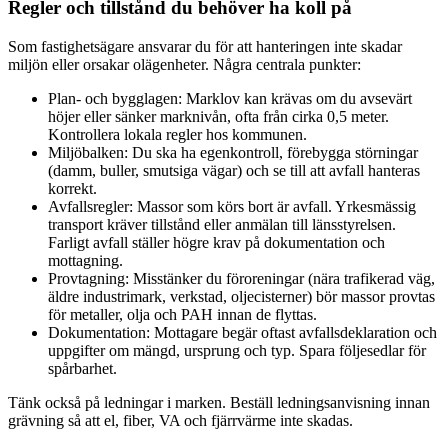
Regler och tillstånd du behöver ha koll på
Som fastighetsägare ansvarar du för att hanteringen inte skadar
miljön eller orsakar olägenheter. Några centrala punkter:
Plan- och bygglagen: Marklov kan krävas om du avsevärt
höjer eller sänker marknivån, ofta från cirka 0,5 meter.
Kontrollera lokala regler hos kommunen.
Miljöbalken: Du ska ha egenkontroll, förebygga störningar
(damm, buller, smutsiga vägar) och se till att avfall hanteras
korrekt.
Avfallsregler: Massor som körs bort är avfall. Yrkesmässig
transport kräver tillstånd eller anmälan till länsstyrelsen.
Farligt avfall ställer högre krav på dokumentation och
mottagning.
Provtagning: Misstänker du föroreningar (nära trafikerad väg,
äldre industrimark, verkstad, oljecisterner) bör massor provtas
för metaller, olja och PAH innan de flyttas.
Dokumentation: Mottagare begär oftast avfallsdeklaration och
uppgifter om mängd, ursprung och typ. Spara följesedlar för
spårbarhet.
Tänk också på ledningar i marken. Beställ ledningsanvisning innan
grävning så att el, fiber, VA och fjärrvärme inte skadas.