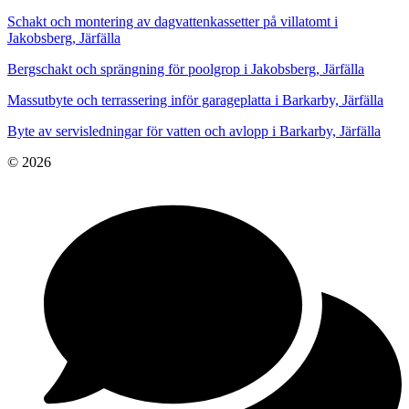
Schakt och montering av dagvattenkassetter på villatomt i
Jakobsberg, Järfälla
Bergschakt och sprängning för poolgrop i Jakobsberg, Järfälla
Massutbyte och terrassering inför garageplatta i Barkarby, Järfälla
Byte av servisledningar för vatten och avlopp i Barkarby, Järfälla
© 2026