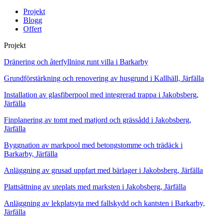
Projekt
Blogg
Offert
Projekt
Dränering och återfyllning runt villa i Barkarby
Grundförstärkning och renovering av husgrund i Kallhäll, Järfälla
Installation av glasfiberpool med integrerad trappa i Jakobsberg,
Järfälla
Finplanering av tomt med matjord och grässådd i Jakobsberg,
Järfälla
Byggnation av markpool med betongstomme och trädäck i
Barkarby, Järfälla
Anläggning av grusad uppfart med bärlager i Jakobsberg, Järfälla
Plattsättning av uteplats med marksten i Jakobsberg, Järfälla
Anläggning av lekplatsyta med fallskydd och kantsten i Barkarby,
Järfälla