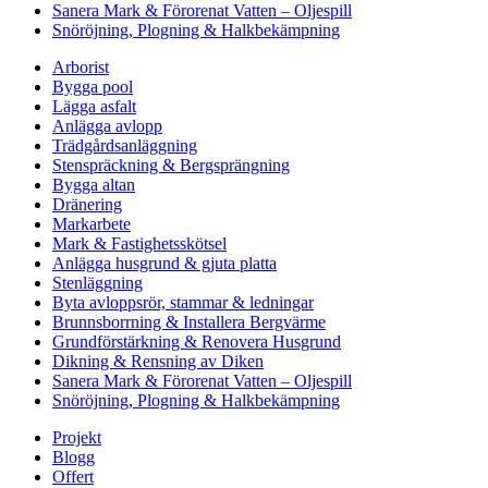
Sanera Mark & Förorenat Vatten – Oljespill
Snöröjning, Plogning & Halkbekämpning
Arborist
Bygga pool
Lägga asfalt
Anlägga avlopp
Trädgårdsanläggning
Stenspräckning & Bergsprängning
Bygga altan
Dränering
Markarbete
Mark & Fastighetsskötsel
Anlägga husgrund & gjuta platta
Stenläggning
Byta avloppsrör, stammar & ledningar
Brunnsborrning & Installera Bergvärme
Grundförstärkning & Renovera Husgrund
Dikning & Rensning av Diken
Sanera Mark & Förorenat Vatten – Oljespill
Snöröjning, Plogning & Halkbekämpning
Projekt
Blogg
Offert