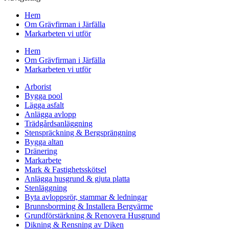
Hem
Om Grävfirman i Järfälla
Markarbeten vi utför
Hem
Om Grävfirman i Järfälla
Markarbeten vi utför
Arborist
Bygga pool
Lägga asfalt
Anlägga avlopp
Trädgårdsanläggning
Stenspräckning & Bergsprängning
Bygga altan
Dränering
Markarbete
Mark & Fastighetsskötsel
Anlägga husgrund & gjuta platta
Stenläggning
Byta avloppsrör, stammar & ledningar
Brunnsborrning & Installera Bergvärme
Grundförstärkning & Renovera Husgrund
Dikning & Rensning av Diken