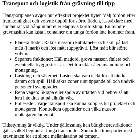
Transport och logistik från grävning till tipp
Transportplanen avgör hur effektivt projektet flyter. Välj fordon efter
framkomlighet och volym: tippbil för större flöden, lastväxlare med
containrar vid trång infart eller etappvis bortforsling. En mindre
grävmaskin kan lasta i container om tunga fordon inte kommer fram.
Planera flödet: Räkna massor i kubikmeter och skilj på fast
mått (i mark) och löst mått (uppgrävt). Löst mått blir större
volym.
Separera fraktioner: Håll matjord, grova massor, finlera och
eventuella byggrester isär. Det förenklar återanvändning och
mottagning.
Lastning och säkerhet: Lasten ska vara täckt för att hindra
damm och spill. Håll säkra zoner runt tippande bil och undvik
personer i svängradien.
Rena vägen: Skrapa eller spola av utfarten vid behov så att
lera inte dras ut på allmän väg.
Följesedel: Varje transport ska kunna kopplas till projektet och
mottagaren. Kontrollera öppettider och vilka massor
mottagaren tar emot.
Tidsstyrning är viktig. Under tjällossning kan bärighetsrestriktioner
gälla, vilket begränsar tunga transporter. Samordna transporter med
grävningen för att slippa mellanlagring på tomten.