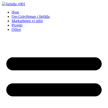
Skip
to
Hem
content
Om Grävfirman i Järfälla
Markarbeten vi utför
Projekt
Offert