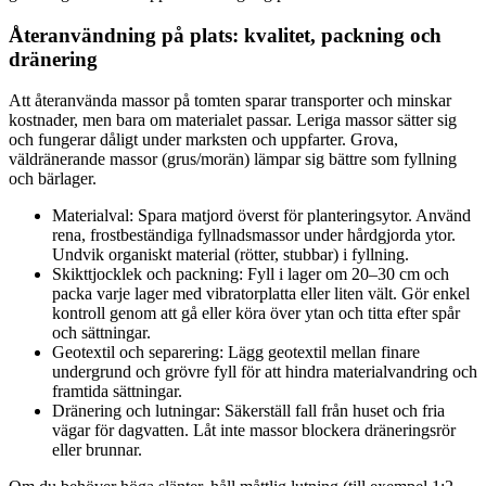
Återanvändning på plats: kvalitet, packning och
dränering
Att återanvända massor på tomten sparar transporter och minskar
kostnader, men bara om materialet passar. Leriga massor sätter sig
och fungerar dåligt under marksten och uppfarter. Grova,
väldränerande massor (grus/morän) lämpar sig bättre som fyllning
och bärlager.
Materialval: Spara matjord överst för planteringsytor. Använd
rena, frostbeständiga fyllnadsmassor under hårdgjorda ytor.
Undvik organiskt material (rötter, stubbar) i fyllning.
Skikttjocklek och packning: Fyll i lager om 20–30 cm och
packa varje lager med vibratorplatta eller liten vält. Gör enkel
kontroll genom att gå eller köra över ytan och titta efter spår
och sättningar.
Geotextil och separering: Lägg geotextil mellan finare
undergrund och grövre fyll för att hindra materialvandring och
framtida sättningar.
Dränering och lutningar: Säkerställ fall från huset och fria
vägar för dagvatten. Låt inte massor blockera dräneringsrör
eller brunnar.