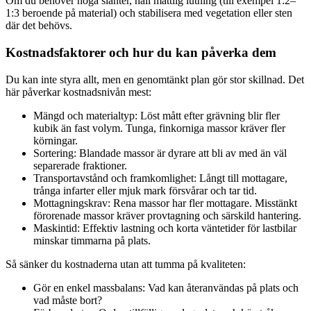
Om du behöver höga slänter, håll måttlig lutning (till exempel 1:2–
1:3 beroende på material) och stabilisera med vegetation eller sten
där det behövs.
Kostnadsfaktorer och hur du kan påverka dem
Du kan inte styra allt, men en genomtänkt plan gör stor skillnad. Det
här påverkar kostnadsnivån mest:
Mängd och materialtyp: Löst mått efter grävning blir fler
kubik än fast volym. Tunga, finkorniga massor kräver fler
körningar.
Sortering: Blandade massor är dyrare att bli av med än väl
separerade fraktioner.
Transportavstånd och framkomlighet: Långt till mottagare,
trånga infarter eller mjuk mark försvårar och tar tid.
Mottagningskrav: Rena massor har fler mottagare. Misstänkt
förorenade massor kräver provtagning och särskild hantering.
Maskintid: Effektiv lastning och korta väntetider för lastbilar
minskar timmarna på plats.
Så sänker du kostnaderna utan att tumma på kvaliteten:
Gör en enkel massbalans: Vad kan återanvändas på plats och
vad måste bort?