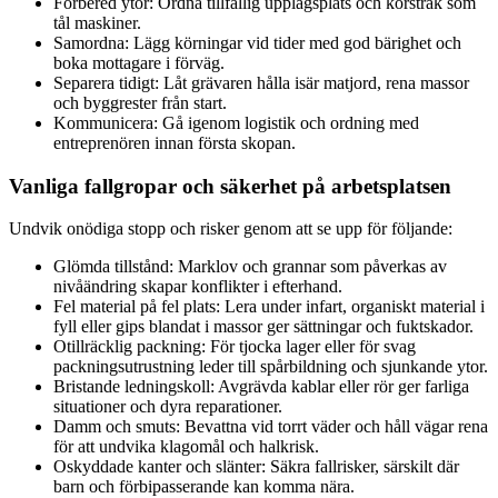
Förbered ytor: Ordna tillfällig upplagsplats och körstråk som
tål maskiner.
Samordna: Lägg körningar vid tider med god bärighet och
boka mottagare i förväg.
Separera tidigt: Låt grävaren hålla isär matjord, rena massor
och byggrester från start.
Kommunicera: Gå igenom logistik och ordning med
entreprenören innan första skopan.
Vanliga fallgropar och säkerhet på arbetsplatsen
Undvik onödiga stopp och risker genom att se upp för följande:
Glömda tillstånd: Marklov och grannar som påverkas av
nivåändring skapar konflikter i efterhand.
Fel material på fel plats: Lera under infart, organiskt material i
fyll eller gips blandat i massor ger sättningar och fuktskador.
Otillräcklig packning: För tjocka lager eller för svag
packningsutrustning leder till spårbildning och sjunkande ytor.
Bristande ledningskoll: Avgrävda kablar eller rör ger farliga
situationer och dyra reparationer.
Damm och smuts: Bevattna vid torrt väder och håll vägar rena
för att undvika klagomål och halkrisk.
Oskyddade kanter och slänter: Säkra fallrisker, särskilt där
barn och förbipasserande kan komma nära.