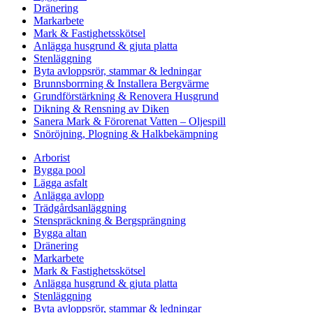
Dränering
Markarbete
Mark & Fastighetsskötsel
Anlägga husgrund & gjuta platta
Stenläggning
Byta avloppsrör, stammar & ledningar
Brunnsborrning & Installera Bergvärme
Grundförstärkning & Renovera Husgrund
Dikning & Rensning av Diken
Sanera Mark & Förorenat Vatten – Oljespill
Snöröjning, Plogning & Halkbekämpning
Arborist
Bygga pool
Lägga asfalt
Anlägga avlopp
Trädgårdsanläggning
Stenspräckning & Bergsprängning
Bygga altan
Dränering
Markarbete
Mark & Fastighetsskötsel
Anlägga husgrund & gjuta platta
Stenläggning
Byta avloppsrör, stammar & ledningar