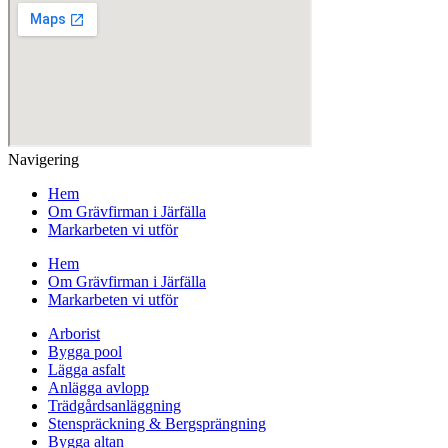
Navigering
Hem
Om Grävfirman i Järfälla
Markarbeten vi utför
Hem
Om Grävfirman i Järfälla
Markarbeten vi utför
Arborist
Bygga pool
Lägga asfalt
Anlägga avlopp
Trädgårdsanläggning
Stenspräckning & Bergsprängning
Bygga altan