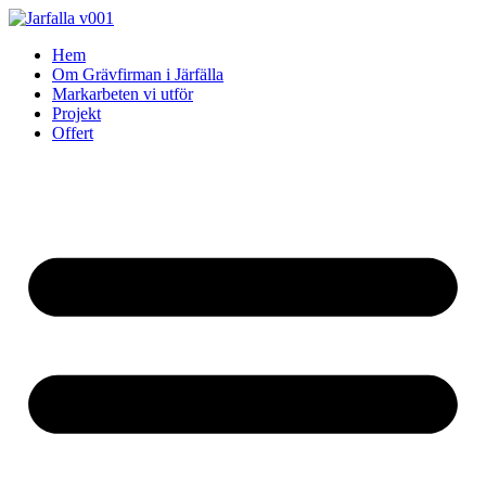
Skip
to
Hem
content
Om Grävfirman i Järfälla
Markarbeten vi utför
Projekt
Offert