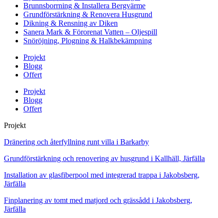
Brunnsborrning & Installera Bergvärme
Grundförstärkning & Renovera Husgrund
Dikning & Rensning av Diken
Sanera Mark & Förorenat Vatten – Oljespill
Snöröjning, Plogning & Halkbekämpning
Projekt
Blogg
Offert
Projekt
Blogg
Offert
Projekt
Dränering och återfyllning runt villa i Barkarby
Grundförstärkning och renovering av husgrund i Kallhäll, Järfälla
Installation av glasfiberpool med integrerad trappa i Jakobsberg,
Järfälla
Finplanering av tomt med matjord och grässådd i Jakobsberg,
Järfälla