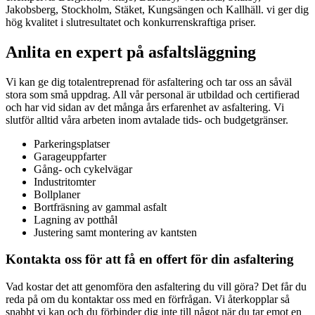
Jakobsberg, Stockholm, Stäket, Kungsängen och Kallhäll. vi ger dig
hög kvalitet i slutresultatet och konkurrenskraftiga priser.
Anlita en expert på asfaltsläggning
Vi kan ge dig totalentreprenad för asfaltering och tar oss an såväl
stora som små uppdrag. All vår personal är utbildad och certifierad
och har vid sidan av det många års erfarenhet av asfaltering. Vi
slutför alltid våra arbeten inom avtalade tids- och budgetgränser.
Parkeringsplatser
Garageuppfarter
Gång- och cykelvägar
Industritomter
Bollplaner
Bortfräsning av gammal asfalt
Lagning av potthål
Justering samt montering av kantsten
Kontakta oss för att få en offert för din asfaltering
Vad kostar det att genomföra den asfaltering du vill göra? Det får du
reda på om du kontaktar oss med en förfrågan. Vi återkopplar så
snabbt vi kan och du förbinder dig inte till något när du tar emot en