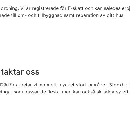
ordning. Vi är registrerade för F-skatt och kan således erb
de till om- och tillbyggnad samt reparation av ditt hus.
ntaktar oss
ärför arbetar vi inom ett mycket stort område i Stockholm. N
ningar som passar de flesta, men kan också skräddarsy efter d