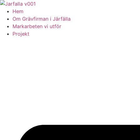
Skip
to
Hem
content
Om Grävfirman i Järfälla
Markarbeten vi utför
Projekt