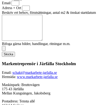
Email
Adress + Ort
Beskriv ert behov, förutsättningar, antal m2 & önskat startdatum
Bifoga gärna bilder, handlingar, ritningar m.m.
Skicka
Markentreprenör i Järfälla Stockholm
Email:
schakt@markarbete-jarfalla.se
Hemsida:
www.markarbete-jarfalla.se
Maskinpark: Bruttovägen
175 43 Järfälla
Mellan Kungsängen, Jakobsberg
Postadress: Tensta allé