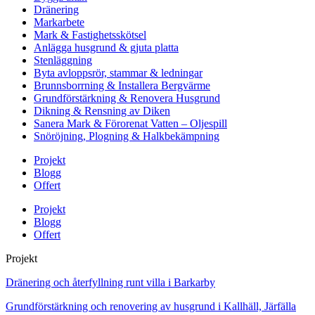
Dränering
Markarbete
Mark & Fastighetsskötsel
Anlägga husgrund & gjuta platta
Stenläggning
Byta avloppsrör, stammar & ledningar
Brunnsborrning & Installera Bergvärme
Grundförstärkning & Renovera Husgrund
Dikning & Rensning av Diken
Sanera Mark & Förorenat Vatten – Oljespill
Snöröjning, Plogning & Halkbekämpning
Projekt
Blogg
Offert
Projekt
Blogg
Offert
Projekt
Dränering och återfyllning runt villa i Barkarby
Grundförstärkning och renovering av husgrund i Kallhäll, Järfälla