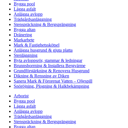
Bygga pool
Lägga asfalt
Anlägga avlopp
Trädgårdsanläggning
Stenspräckning & Bergsprängning
Bygga altan
Dränering
Markarbete
Mark & Fastighetsskötsel
Anlägga husgrund & gjuta platta
Stenläggning
Byta avloppsrör, stammar & ledningar
Brunnsborrning & Installera Bergvärme
Grundförstärkning & Renovera Husgrund
Dikning & Rensning av Diken
Sanera Mark & Förorenat Vatten – Oljespill
Snöröjning, Plogning & Halkbekämpning
Arborist
Bygga pool
Lägga asfalt
Anlägga avlopp
Trädgårdsanläggning
Stenspräckning & Bergsprängning
Bygga altan