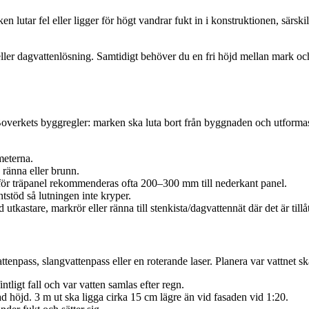
lutar fel eller ligger för högt vandrar fukt in i konstruktionen, särskilt 
 eller dagvattenlösning. Samtidigt behöver du en fri höjd mellan mark oc
erkets byggregler: marken ska luta bort från byggnaden och utformas så
meterna.
 ränna eller brunn.
n; för träpanel rekommenderas ofta 200–300 mm till nederkant panel.
tstöd så lutningen inte kryper.
tkastare, markrör eller ränna till stenkista/dagvattennät där det är tillåt
attenpass, slangvattenpass eller en roterande laser. Planera var vattnet s
ntligt fall och var vatten samlas efter regn.
d höjd. 3 m ut ska ligga cirka 15 cm lägre än vid fasaden vid 1:20.