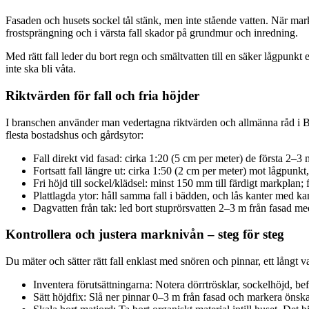
Fasaden och husets sockel tål stänk, men inte stående vatten. När marken 
frostsprängning och i värsta fall skador på grundmur och inredning.
Med rätt fall leder du bort regn och smältvatten till en säker lågpunkt
inte ska bli våta.
Riktvärden för fall och fria höjder
I branschen använder man vedertagna riktvärden och allmänna råd i Bov
flesta bostadshus och gårdsytor:
Fall direkt vid fasad: cirka 1:20 (5 cm per meter) de första 2–3 
Fortsatt fall längre ut: cirka 1:50 (2 cm per meter) mot lågpunkt,
Fri höjd till sockel/klädsel: minst 150 mm till färdigt markpla
Plattlagda ytor: håll samma fall i bädden, och lås kanter med kan
Dagvatten från tak: led bort stuprörsvatten 2–3 m från fasad med u
Kontrollera och justera marknivån – steg för steg
Du mäter och sätter rätt fall enklast med snören och pinnar, ett långt v
Inventera förutsättningarna: Notera dörrtrösklar, sockelhöjd, befi
Sätt höjdfix: Slå ner pinnar 0–3 m från fasad och markera önska