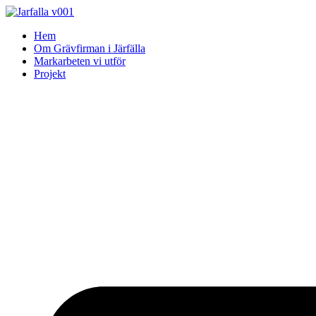
Skip
to
Hem
content
Om Grävfirman i Järfälla
Markarbeten vi utför
Projekt