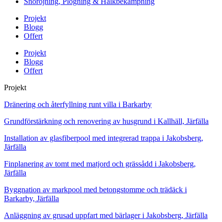
Snöröjning, Plogning & Halkbekämpning
Projekt
Blogg
Offert
Projekt
Blogg
Offert
Projekt
Dränering och återfyllning runt villa i Barkarby
Grundförstärkning och renovering av husgrund i Kallhäll, Järfälla
Installation av glasfiberpool med integrerad trappa i Jakobsberg,
Järfälla
Finplanering av tomt med matjord och grässådd i Jakobsberg,
Järfälla
Byggnation av markpool med betongstomme och trädäck i
Barkarby, Järfälla
Anläggning av grusad uppfart med bärlager i Jakobsberg, Järfälla