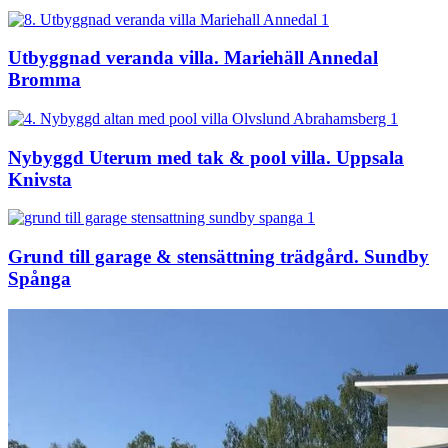
Utbyggnad veranda villa. Mariehäll Annedal
Bromma
Nybyggd Uterum med tak & pool villa. Uppsala
Knivsta
Grund till garage & stensättning trädgård. Sundby
Spånga