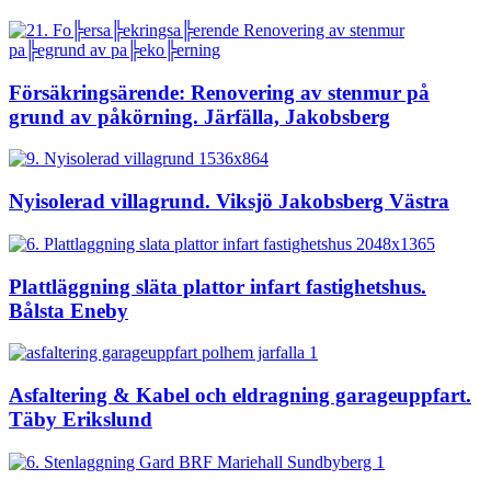
Försäkringsärende: Renovering av stenmur på
grund av påkörning. Järfälla, Jakobsberg
Nyisolerad villagrund. Viksjö Jakobsberg Västra
Plattläggning släta plattor infart fastighetshus.
Bålsta Eneby
Asfaltering & Kabel och eldragning garageuppfart.
Täby Erikslund