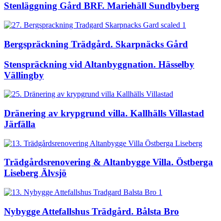
Stenläggning Gård BRF. Mariehäll Sundbyberg
Bergspräckning Trädgård. Skarpnäcks Gård
Stenspräckning vid Altanbyggnation. Hässelby
Vällingby
Dränering av krypgrund villa. Kallhälls Villastad
Järfälla
Trädgårdsrenovering & Altanbygge Villa. Östberga
Liseberg Älvsjö
Nybygge Attefallshus Trädgård. Bålsta Bro