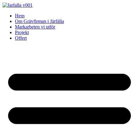
Skip
to
Hem
content
Om Grävfirman i Järfälla
Markarbeten vi utför
Projekt
Offert