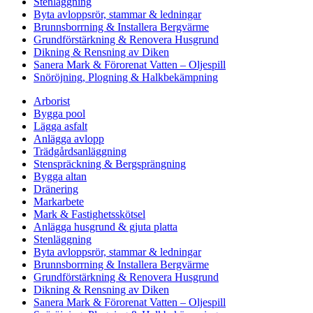
Stenläggning
Byta avloppsrör, stammar & ledningar
Brunnsborrning & Installera Bergvärme
Grundförstärkning & Renovera Husgrund
Dikning & Rensning av Diken
Sanera Mark & Förorenat Vatten – Oljespill
Snöröjning, Plogning & Halkbekämpning
Arborist
Bygga pool
Lägga asfalt
Anlägga avlopp
Trädgårdsanläggning
Stenspräckning & Bergsprängning
Bygga altan
Dränering
Markarbete
Mark & Fastighetsskötsel
Anlägga husgrund & gjuta platta
Stenläggning
Byta avloppsrör, stammar & ledningar
Brunnsborrning & Installera Bergvärme
Grundförstärkning & Renovera Husgrund
Dikning & Rensning av Diken
Sanera Mark & Förorenat Vatten – Oljespill