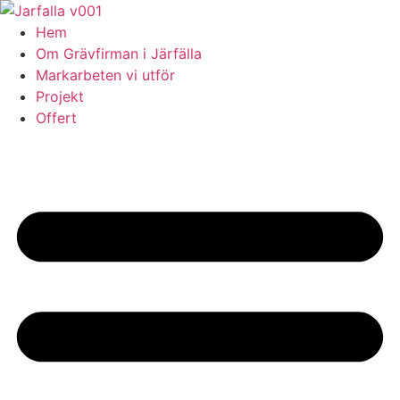
Skip
to
Hem
content
Om Grävfirman i Järfälla
Markarbeten vi utför
Projekt
Offert