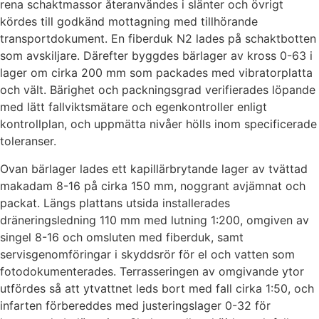
rena schaktmassor återanvändes i slänter och övrigt
kördes till godkänd mottagning med tillhörande
transportdokument. En fiberduk N2 lades på schaktbotten
som avskiljare. Därefter byggdes bärlager av kross 0-63 i
lager om cirka 200 mm som packades med vibratorplatta
och vält. Bärighet och packningsgrad verifierades löpande
med lätt fallviktsmätare och egenkontroller enligt
kontrollplan, och uppmätta nivåer hölls inom specificerade
toleranser.
Ovan bärlager lades ett kapillärbrytande lager av tvättad
makadam 8-16 på cirka 150 mm, noggrant avjämnat och
packat. Längs plattans utsida installerades
dräneringsledning 110 mm med lutning 1:200, omgiven av
singel 8-16 och omsluten med fiberduk, samt
servisgenomföringar i skyddsrör för el och vatten som
fotodokumenterades. Terrasseringen av omgivande ytor
utfördes så att ytvattnet leds bort med fall cirka 1:50, och
infarten förbereddes med justeringslager 0-32 för