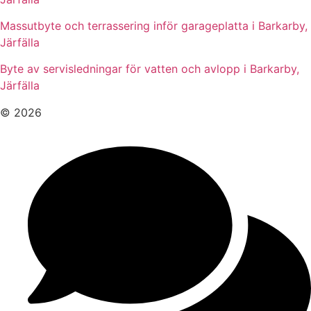
Massutbyte och terrassering inför garageplatta i Barkarby,
Järfälla
Byte av servisledningar för vatten och avlopp i Barkarby,
Järfälla
© 2026