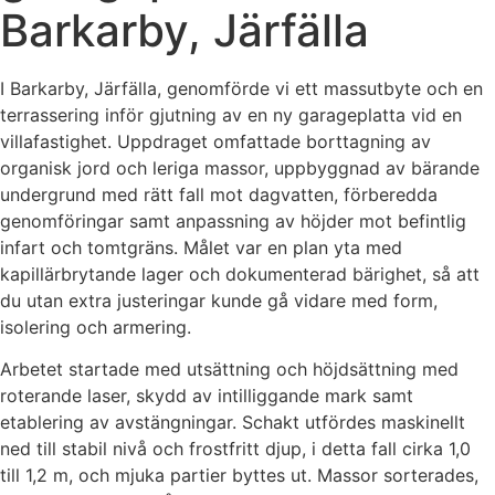
Barkarby, Järfälla
I Barkarby, Järfälla, genomförde vi ett massutbyte och en
terrassering inför gjutning av en ny garageplatta vid en
villafastighet. Uppdraget omfattade borttagning av
organisk jord och leriga massor, uppbyggnad av bärande
undergrund med rätt fall mot dagvatten, förberedda
genomföringar samt anpassning av höjder mot befintlig
infart och tomtgräns. Målet var en plan yta med
kapillärbrytande lager och dokumenterad bärighet, så att
du utan extra justeringar kunde gå vidare med form,
isolering och armering.
Arbetet startade med utsättning och höjdsättning med
roterande laser, skydd av intilliggande mark samt
etablering av avstängningar. Schakt utfördes maskinellt
ned till stabil nivå och frostfritt djup, i detta fall cirka 1,0
till 1,2 m, och mjuka partier byttes ut. Massor sorterades,