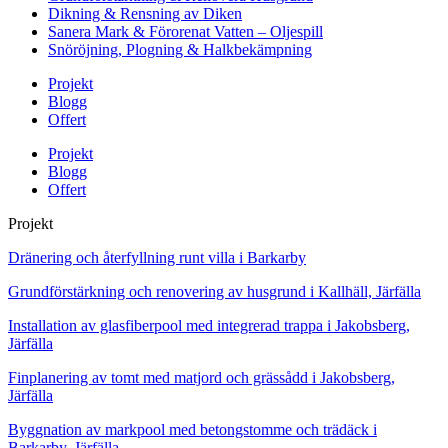
Dikning & Rensning av Diken
Sanera Mark & Förorenat Vatten – Oljespill
Snöröjning, Plogning & Halkbekämpning
Projekt
Blogg
Offert
Projekt
Blogg
Offert
Projekt
Dränering och återfyllning runt villa i Barkarby
Grundförstärkning och renovering av husgrund i Kallhäll, Järfälla
Installation av glasfiberpool med integrerad trappa i Jakobsberg,
Järfälla
Finplanering av tomt med matjord och grässådd i Jakobsberg,
Järfälla
Byggnation av markpool med betongstomme och trädäck i
Barkarby, Järfälla