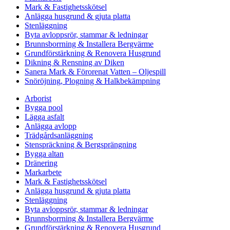
Mark & Fastighetsskötsel
Anlägga husgrund & gjuta platta
Stenläggning
Byta avloppsrör, stammar & ledningar
Brunnsborrning & Installera Bergvärme
Grundförstärkning & Renovera Husgrund
Dikning & Rensning av Diken
Sanera Mark & Förorenat Vatten – Oljespill
Snöröjning, Plogning & Halkbekämpning
Arborist
Bygga pool
Lägga asfalt
Anlägga avlopp
Trädgårdsanläggning
Stenspräckning & Bergsprängning
Bygga altan
Dränering
Markarbete
Mark & Fastighetsskötsel
Anlägga husgrund & gjuta platta
Stenläggning
Byta avloppsrör, stammar & ledningar
Brunnsborrning & Installera Bergvärme
Grundförstärkning & Renovera Husgrund