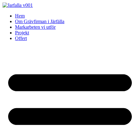
Skip
to
Hem
content
Om Grävfirman i Järfälla
Markarbeten vi utför
Projekt
Offert