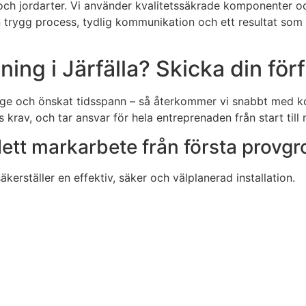
er och jordarter. Vi använder kvalitetssäkrade komponenter o
en trygg process, tydlig kommunikation och ett resultat som
ing i Järfälla? Skicka din för
äge och önskat tidsspann – så återkommer vi snabbt med kost
krav, och tar ansvar för hela entreprenaden från start till 
ett markarbete från första provgro
äkerställer en effektiv, säker och välplanerad installation.