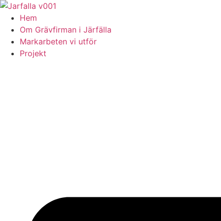
Skip
to
Hem
content
Om Grävfirman i Järfälla
Markarbeten vi utför
Projekt