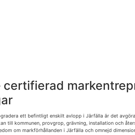
 – certifierad markentre
gar
adera ett befintligt enskilt avlopp i Järfälla är det avgöra
n till kommunen, provgrop, grävning, installation och åters
nnedom om markförhållanden i Järfälla och omnejd dimensio